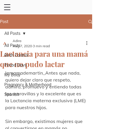
Post
All Posts
Adira
All Posts
Aug 7, 2020
3 min read
Lactancia para una mamá
Birth Control
que no pudo lactar
Period Days
lamamademartin_Antes que nada, 
My Body
quiero dejar claro que respeto, 
Pregnancy & Motherhood
admiro, promuevo y entiendo todas 
las maravillas y lo excelente que es 
Spanish
la Lactancia materna exclusiva (LME) 
para nuestros hijos.
Sin embargo, existimos mujeres que 
al convertirnos en mamás no 