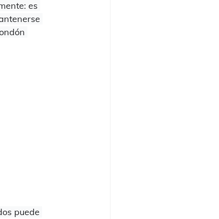
mente: es 
mantenerse 
condón 
 dos puede 