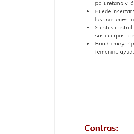
poliuretano y lá
Puede insertars
los condones ma
Sientes control
sus cuerpos po
Brinda mayor pr
femenino ayuda 
Contras: