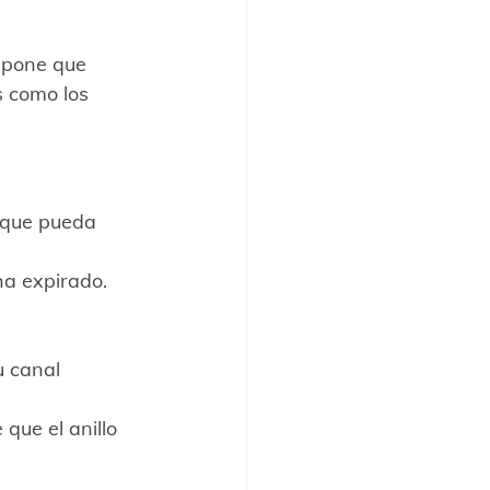
upone que 
 como los 
l que pueda 
ha expirado.
u canal 
ue el anillo 