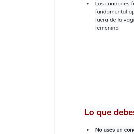
Los condones f
fundamental apr
fuera de la vag
femenino.
Lo que debe
No uses un con