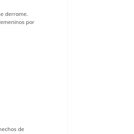
se derrame.
femeninos por 
hechos de 