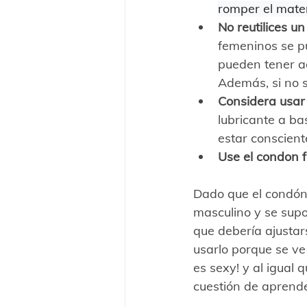
romper el mater
No reutilices u
femeninos se pue
pueden tener ag
Además, si no s
Considera usar 
lubricante a ba
estar conscien
Use el condon f
Dado que el condón
masculino y se supo
que debería ajusta
usarlo porque se ve
es sexy! y al igual 
cuestión de aprende