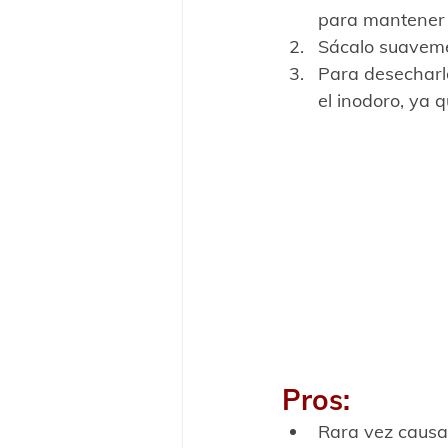
para mantener 
Sácalo suaveme
Para desecharlo
el inodoro, ya q
Pros:
Rara vez causa