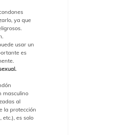
 condones 
zarlo, ya que 
ligrosos. 
n.
 puede usar un 
ortante es 
mente.
sexual.
ndón 
n masculino 
zadas al 
 la protección 
etc.), es solo 