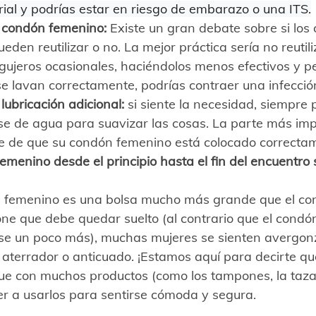
ial y podrías estar en riesgo de embarazo o una ITS.
n condón femenino:
 Existe un gran debate sobre si los
den reutilizar o no. La mejor práctica sería no reutili
ujeros ocasionales, haciéndolos menos efectivos y pe
e lavan correctamente, podrías contraer una infecció
lubricación adicional:
 si siente la necesidad, siempre
se de agua para suavizar las cosas. La parte más imp
te de que su condón femenino está colocado correcta
emenino desde el principio hasta el fin del encuentro 
 femenino es una bolsa mucho más grande que el co
ne que debe quedar suelto (al contrario que el condó
rse un poco más), muchas mujeres se sienten avergon
 aterrador o anticuado. ¡Estamos aquí para decirte que
que con muchos productos (como los tampones, la taza, 
r a usarlos para sentirse cómoda y segura.