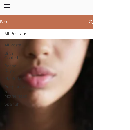
Blog
All Posts
All Posts
Birth
Control
Period
Days
My Body
Pregnancy
&
Motherhood
Spanish