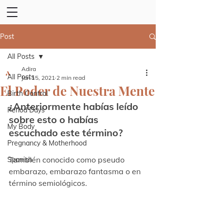
Post
All Posts
Adira
All Posts
Jan 15, 2021
2 min read
El Poder de Nuestra Mente
Birth Control
¿Anteriormente habías leído 
Period Days
sobre esto o habías 
My Body
escuchado este término? 
Pregnancy & Motherhood
También conocido como pseudo 
Spanish
embarazo, embarazo fantasma o en 
término semiológicos.